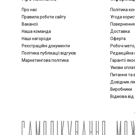
Про нас
Політика ко
Правила роботи сайту
Угода корис
Вакансії
Повернення
Наша команда
Доставка
Наші нагороди
Оферта
Реєстраційні документи
Робочі мет
Політика публікації відгуків
Редакційна 
Маркетингова політика
Гарантії яко
Умови опла
Питання та в
Довідник лік
Виробники
Відмова від