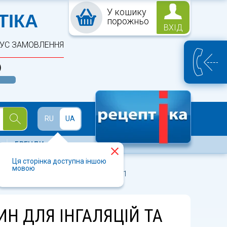
У кошику
ПТЕКА
ТІКА
порожньо
ВХІД
ТУС ЗАМОВЛЕННЯ
)
Й
RU
UA
БРЕНДИ
Ця сторінка доступна іншою
мовою
100 мл із шприцом-дозатором 5 мл №1
ИН ДЛЯ ІНГАЛЯЦІЙ ТА