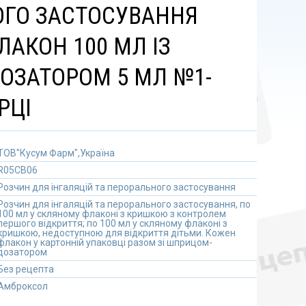
ГО ЗАСТОСУВАННЯ
ЛАКОН 100 МЛ ІЗ
ЗАТОРОМ 5 МЛ №1-
РЦІ
ТОВ"Кусум Фарм",Україна
R05CB06
Розчин для інгаляцій та перорального застосування
Розчин для інгаляцій та перорального застосування, по
100 мл у скляному флаконі з кришкою з контролем
першого відкриття; по 100 мл у скляному флаконі з
кришкою, недоступною для відкриття дітьми. Кожен
флакон у картонній упаковці разом зі шприцом-
дозатором
Без рецепта
Амброксол