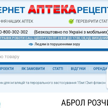
А
ЕРНЕТ
РЕЦЕП
ННЯ НАШИХ АПТЕК
ПЕРЕВІРИТИ СТА
0-800-302-302
(Безкоштовно по Україні з мобільних
ГРАФІК РОБОТИ CALL-ЦЕНТРУ ПН-ПТ З 8:00 ДО 17:00, СБ,НД-ВИХІДНИ
Людям із порушеннями зору
ПРОЕКТИ
ЯК ЗАМОВИТИ
СТАТТІ
ВІДГУКИ
ОРЕНДА
ин для інгаляцій та перорального застосування 15мг/2мл флакон 
АБРОЛ РОЗЧ