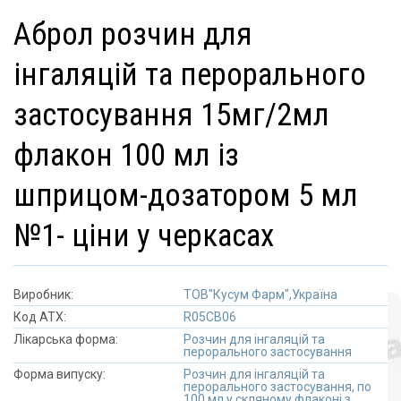
аброл розчин для
інгаляцій та перорального
застосування 15мг/2мл
флакон 100 мл із
шприцом-дозатором 5 мл
№1- ціни у черкасах
Виробник:
ТОВ"Кусум Фарм",Україна
Код АТХ:
R05CB06
Лікарська форма:
Розчин для інгаляцій та
перорального застосування
Форма випуску:
Розчин для інгаляцій та
перорального застосування, по
100 мл у скляному флаконі з