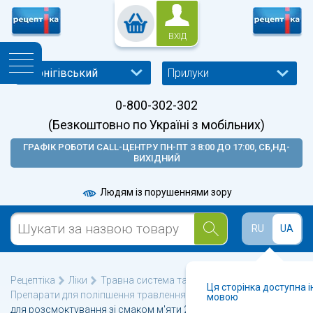
ВХІД
Прилуки
0-800-302-302
(Безкоштовно по Україні з мобільних)
ГРАФІК РОБОТИ CALL-ЦЕНТРУ ПН-ПТ З 8:00 ДО 17:00, СБ,НД-
ВИХІДНИЙ
Людям із порушеннями зору
RU
UA
Рецептіка
Ліки
Травна система та метаболізм
Ця сторінка доступна 
Препарати для поліпшення травлення
Алмагель М таблетки
мовою
для розсмоктування зі смаком м'яти 24 шт.