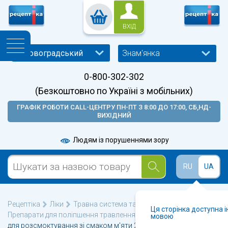
ВХІД
Знам'янка
0-800-302-302
(Безкоштовно по Україні з мобільних)
ГРАФІК РОБОТИ CALL-ЦЕНТРУ ПН-ПТ З 8:00 ДО 17:00, СБ,НД-
ВИХІДНИЙ
Людям із порушеннями зору
RU
UA
Рецептіка
Ліки
Травна система та метаболізм
Ця сторінка доступна 
Препарати для поліпшення травлення
Алмагель М таблетки
мовою
для розсмоктування зі смаком м'яти 24 шт.