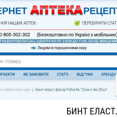
А
ЕРНЕТ
РЕЦЕП
ННЯ НАШИХ АПТЕК
ПЕРЕВІРИТИ СТА
0-800-302-302
(Безкоштовно по Україні з мобільних
ГРАФІК РОБОТИ CALL-ЦЕНТРУ ПН-ПТ З 8:00 ДО 17:00, СБ,НД-ВИХІДНИ
Людям із порушеннями зору
ПРОЕКТИ
ЯК ЗАМОВИТИ
СТАТТІ
ВІДГУКИ
ОРЕНДА
и і лейкопластири
Бинт еласт.фіксір.Peha-fix 12см х 4м 20шт
БИНТ ЕЛАСТ.