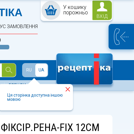
У кошику
ПТЕКА
ТІКА
порожньо
ВХІД
ТУС ЗАМОВЛЕННЯ
)
Й
RU
UA
БРЕНДИ
Ця сторінка доступна іншою
мовою
ФІКСІР.PEHA-FIX 12СМ