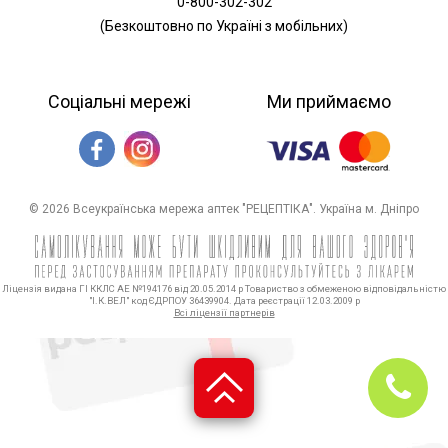
0-800-302-302
(Безкоштовно по Україні з мобільних)
Соціальні мережі
Ми приймаємо
© 2026 Всеукраїнська мережа аптек "РЕЦЕПТІКА". Україна м. Дніпро
Ліцензія видана ГІ ККЛС АЕ №194176 від 20.05.2014 р Товариство з обмеженою відповідальністю
"І.К.ВЕЛ" код ЄДРПОУ 36439904. Дата реєстрації 12.03.2009 р
Всі ліцензії партнерів