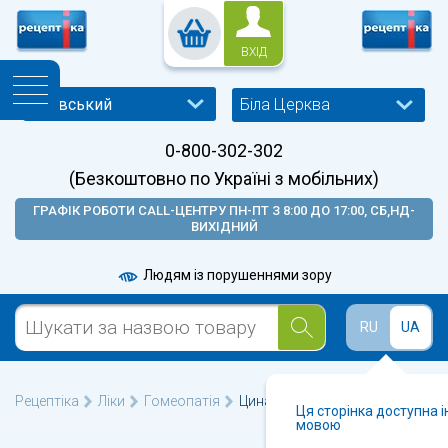
ВХІД
Біла Церква
0-800-302-302
(Безкоштовно по Україні з мобільних)
ГРАФІК РОБОТИ CALL-ЦЕНТРУ ПН-ПТ З 8:00 ДО 17:00, СБ,НД-
ВИХІДНИЙ
Людям із порушеннями зору
RU
UA
Рецептіка
Ліки
Гомеопатія
Цинабсин таблетки №60
Ця сторінка доступна 
мовою