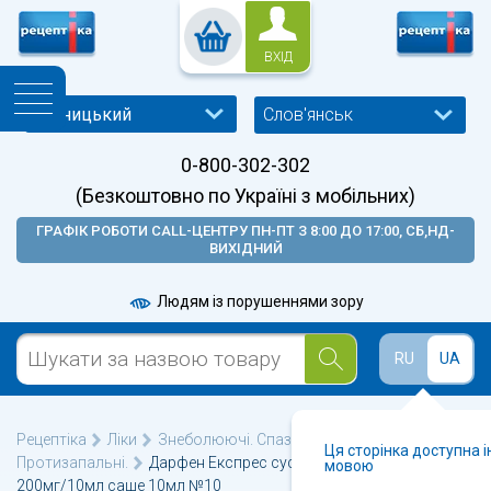
ВХІД
Слов'янськ
0-800-302-302
(Безкоштовно по Україні з мобільних)
ГРАФІК РОБОТИ CALL-ЦЕНТРУ ПН-ПТ З 8:00 ДО 17:00, СБ,НД-
ВИХІДНИЙ
Людям із порушеннями зору
RU
UA
Рецептіка
Ліки
Знеболюючі. Спазмолітики.
Ця сторінка доступна 
Протизапальні.
Дарфен Експрес суспензія оральна
мовою
200мг/10мл саше 10мл №10