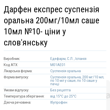
дарфен експрес суспензія
оральна 200мг/10мл саше
10мл №10- ціни у
слов'янську
Виробник:
Едефарм, С.Л. , Іспанія
Код АТХ:
M01AE01
Лікарська форма:
Суспензія оральна
Форма випуску:
Суспензія оральна, 200 мг/10 мл;
по 10 мл у саше; по 10 саше у
пачці
Умови відпуску:
Без рецепта
Температура зберігання:
від 15°C до 25°C
Діюча речовина:
Ібупрофен