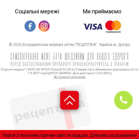
Соціальні мережі
Ми приймаємо
© 2026 Всеукраїнська мережа аптек "РЕЦЕПТІКА". Україна м. Дніпро
Ліцензія видана ГІ ККЛС АЕ №194176 від 20.05.2014 р Товариство з обмеженою відповідальністю
"І.К.ВЕЛ" код ЄДРПОУ 36439904. Дата реєстрації 12.03.2009 р
Всі ліцензії партнерів
Увaгa! З технічних причин сайт нe пpaцює. Дякуємо за розуміння!