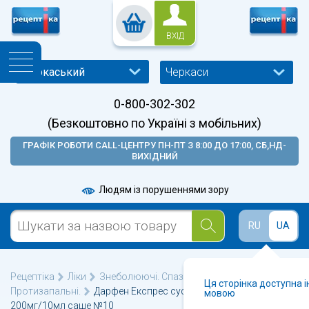
ВХІД
Черкаси
0-800-302-302
(Безкоштовно по Україні з мобільних)
ГРАФІК РОБОТИ CALL-ЦЕНТРУ ПН-ПТ З 8:00 ДО 17:00, СБ,НД-
ВИХІДНИЙ
Людям із порушеннями зору
RU
UA
Рецептіка
Ліки
Знеболюючі. Спазмолітики.
Ця сторінка доступна 
Протизапальні.
Дарфен Експрес суспензія оральна
мовою
200мг/10мл саше №10