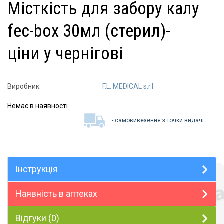
місткість для забору калу
fec-box 30мл (стерил)-
ціни у чернігові
Виробник:
F.L. MEDICAL s.r.l
Немає в наявності
- самовивезення з точки видачі
Інструкція
Наявність в аптеках
Відгуки (0)