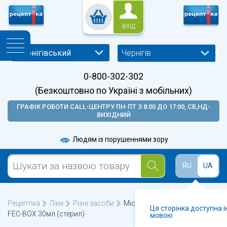
ВХІД
Чернігів
0-800-302-302
(Безкоштовно по Україні з мобільних)
ГРАФІК РОБОТИ CALL-ЦЕНТРУ ПН-ПТ З 8:00 ДО 17:00, СБ,НД-
ВИХІДНИЙ
Людям із порушеннями зору
RU
UA
Рецептіка
Ліки
Різні засоби
Місткість для забору калу
Ця сторінка доступна 
FEC-BOX 30мл (стерил)
мовою