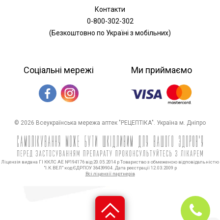
Контакти
0-800-302-302
(Безкоштовно по Україні з мобільних)
Соціальні мережі
Ми приймаємо
© 2026 Всеукраїнська мережа аптек "РЕЦЕПТІКА". Україна м. Дніпро
Ліцензія видана ГІ ККЛС АЕ №194176 від 20.05.2014 р Товариство з обмеженою відповідальністю
"І.К.ВЕЛ" код ЄДРПОУ 36439904. Дата реєстрації 12.03.2009 р
Всі ліцензії партнерів