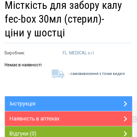
місткість для забору калу
fec-box 30мл (стерил)-
ціни у шостці
Виробник:
F.L. MEDICAL s.r.l
Немає в наявності
- самовивезення з точки видачі
Інструкція
Наявність в аптеках
Відгуки (0)