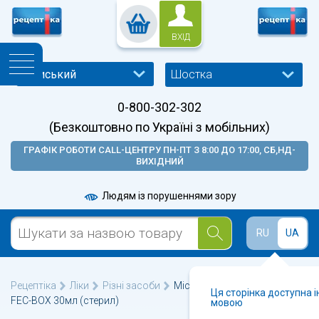
ВХІД
Шостка
0-800-302-302
(Безкоштовно по Україні з мобільних)
ГРАФІК РОБОТИ CALL-ЦЕНТРУ ПН-ПТ З 8:00 ДО 17:00, СБ,НД-
ВИХІДНИЙ
Людям із порушеннями зору
RU
UA
Рецептіка
Ліки
Різні засоби
Місткість для забору калу
Ця сторінка доступна 
FEC-BOX 30мл (стерил)
мовою