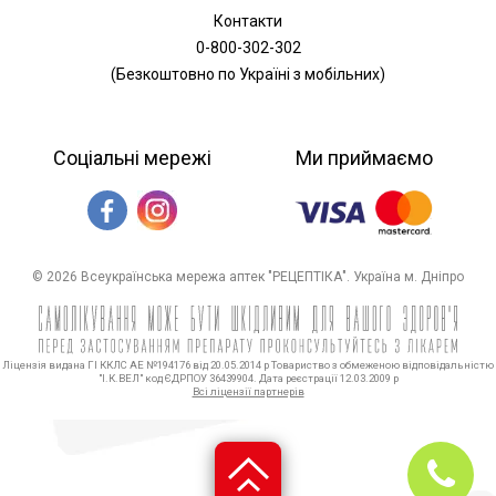
Контакти
0-800-302-302
(Безкоштовно по Україні з мобільних)
Соціальні мережі
Ми приймаємо
© 2026 Всеукраїнська мережа аптек "РЕЦЕПТІКА". Україна м. Дніпро
Ліцензія видана ГІ ККЛС АЕ №194176 від 20.05.2014 р Товариство з обмеженою відповідальністю
"І.К.ВЕЛ" код ЄДРПОУ 36439904. Дата реєстрації 12.03.2009 р
Всі ліцензії партнерів