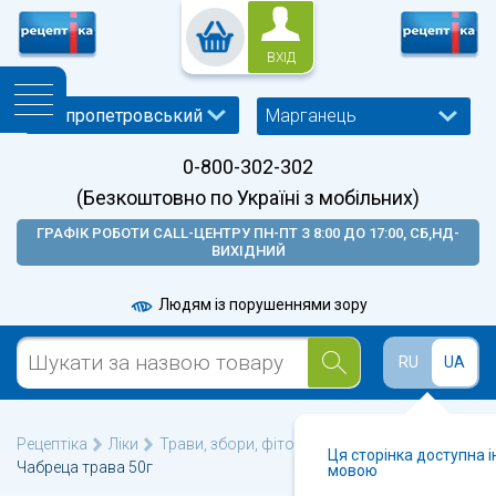
ВХІД
Марганець
0-800-302-302
(Безкоштовно по Україні з мобільних)
ГРАФІК РОБОТИ CALL-ЦЕНТРУ ПН-ПТ З 8:00 ДО 17:00, СБ,НД-
ВИХІДНИЙ
Людям із порушеннями зору
RU
UA
Рецептіка
Ліки
Трави, збори, фіточаї
Фіточай №26
Ця сторінка доступна 
Чабреца трава 50г
мовою