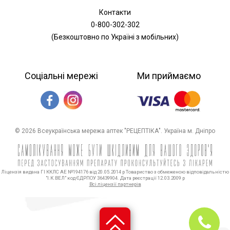
Контакти
0-800-302-302
(Безкоштовно по Україні з мобільних)
Соціальні мережі
Ми приймаємо
© 2026 Всеукраїнська мережа аптек "РЕЦЕПТІКА". Україна м. Дніпро
Ліцензія видана ГІ ККЛС АЕ №194176 від 20.05.2014 р Товариство з обмеженою відповідальністю
"І.К.ВЕЛ" код ЄДРПОУ 36439904. Дата реєстрації 12.03.2009 р
Всі ліцензії партнерів