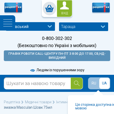
ВХІД
Тараща
0-800-302-302
(Безкоштовно по Україні з мобільних)
ГРАФІК РОБОТИ CALL-ЦЕНТРУ ПН-ПТ З 8:00 ДО 17:00, СБ,НД-
ВИХІДНИЙ
Людям із порушеннями зору
RU
UA
Рецептіка
Медичні товари
Інтимні мастила і гелі
Гель-
Ця сторінка доступна 
змазка Masculan Шовк 75мл
мовою