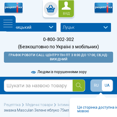
ВХІД
Луцьк
0-800-302-302
(Безкоштовно по Україні з мобільних)
ГРАФІК РОБОТИ CALL-ЦЕНТРУ ПН-ПТ З 8:00 ДО 17:00, СБ,НД-
ВИХІДНИЙ
Людям із порушеннями зору
RU
UA
Рецептіка
Медичні товари
Інтимні мастила і гелі
Гель-
Ця сторінка доступна 
змазка Masculan Зелене яблуко 75мл
мовою