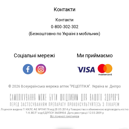
Контакти
Контакти
0-800-302-302
(Безкоштовно по Україні з мобільних)
Соціальні мережі
Ми приймаємо
© 2026 Всеукраїнська мережа аптек "РЕЦЕПТІКА". Україна м. Дніпро
Ліцензія видана ГІ ККЛС АЕ №194176 від 20.05.2014 р Товариство з обмеженою відповідальністю
"І.К.ВЕЛ" код ЄДРПОУ 36439904. Дата реєстрації 12.03.2009 р
Всі ліцензії партнерів