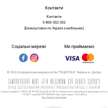
Контакти
Контакти
0-800-302-302
(Безкоштовно по Україні з мобільних)
Соціальні мережі
Ми приймаємо
© 2026 Всеукраїнська мережа аптек "РЕЦЕПТІКА". Україна м. Дніпро
Ліцензія видана ГІ ККЛС АЕ №194176 від 20.05.2014 р Товариство з обмеженою відповідальністю
"І.К.ВЕЛ" код ЄДРПОУ 36439904. Дата реєстрації 12.03.2009 р
Всі ліцензії партнерів