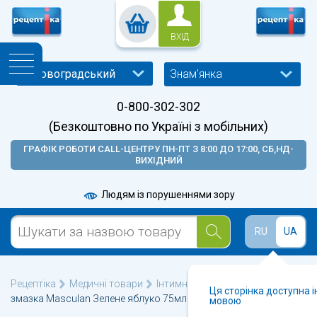
ВХІД
Знам'янка
0-800-302-302
(Безкоштовно по Україні з мобільних)
ГРАФІК РОБОТИ CALL-ЦЕНТРУ ПН-ПТ З 8:00 ДО 17:00, СБ,НД-
ВИХІДНИЙ
Людям із порушеннями зору
RU
UA
Рецептіка
Медичні товари
Інтимні мастила і гелі
Гель-
Ця сторінка доступна 
змазка Masculan Зелене яблуко 75мл
мовою