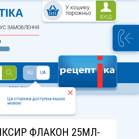
У кошику
ПТЕКА
ТІКА
порожньо
ВХІД
ТУС ЗАМОВЛЕННЯ
)
Й
RU
UA
БРЕНДИ
Ця сторінка доступна іншою
мовою
ІКСИР ФЛАКОН 25МЛ-