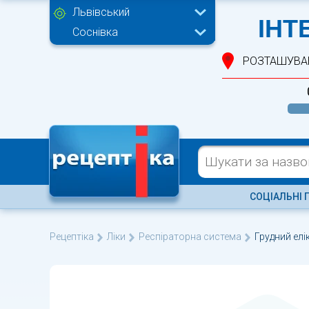
Львівський
ІНТ
Соснівка
РОЗТАШУВА
СОЦІАЛЬНІ 
Рецептіка
Ліки
Респіраторна система
Грудний ел