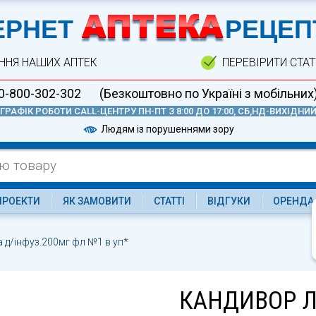
А
ЕРНЕТ
РЕЦЕП
ННЯ НАШИХ АПТЕК
ПЕРЕВІРИТИ СТА
0-800-302-302
(Безкоштовно по Україні з мобільних
ГРАФІК РОБОТИ CALL-ЦЕНТРУ ПН-ПТ З 8:00 ДО 17:00, СБ,НД-ВИХІДНИ
Людям із порушеннями зору
ПРОЕКТИ
ЯК ЗАМОВИТИ
СТАТТІ
ВІДГУКИ
ОРЕНДА
 д/інфуз.200мг фл №1 в уп*
КАНДИВОР Л