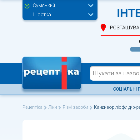
Сумський
ІНТ
Шостка
РОЗТАШУВА
СОЦІАЛЬНІ 
Рецептіка
Ліки
Різні засоби
Кандивор ліофл.д/р-ра