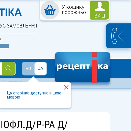
У кошику
ПТЕКА
ТІКА
порожньо
ВХІД
ТУС ЗАМОВЛЕННЯ
)
Й
RU
UA
БРЕНДИ
Ця сторінка доступна іншою
мовою
ІОФЛ.Д/Р-РА Д/