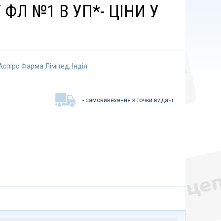
 ФЛ №1 В УП*- ЦІНИ У
Аспіро Фарма Лімітед, Індія
- самовивезення з точки видачі