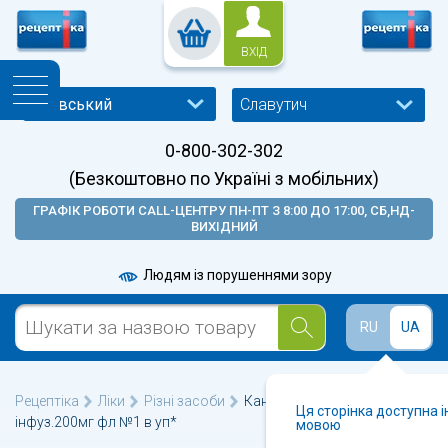
ВХІД
Славутич
0-800-302-302
(Безкоштовно по Україні з мобільних)
ГРАФІК РОБОТИ CALL-ЦЕНТРУ ПН-ПТ З 8:00 ДО 17:00, СБ,НД-
ВИХІДНИЙ
Людям із порушеннями зору
RU
UA
Рецептіка
Ліки
Різні засоби
Кандивор ліофл.д/р-ра д/
Ця сторінка доступна 
інфуз.200мг фл №1 в уп*
мовою