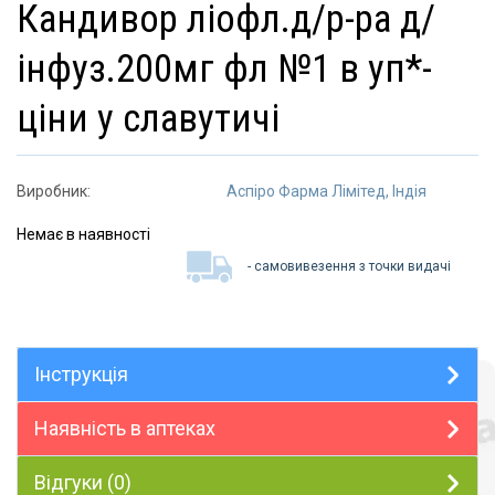
кандивор ліофл.д/р-ра д/
інфуз.200мг фл №1 в уп*-
ціни у славутичі
Виробник:
Аспіро Фарма Лімітед, Індія
Немає в наявності
- самовивезення з точки видачі
Інструкція
Наявність в аптеках
Відгуки (0)