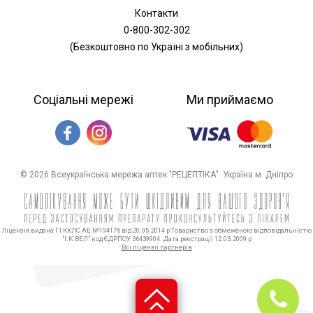
Контакти
0-800-302-302
(Безкоштовно по Україні з мобільних)
Соціальні мережі
Ми приймаємо
© 2026 Всеукраїнська мережа аптек "РЕЦЕПТІКА". Україна м. Дніпро
Ліцензія видана ГІ ККЛС АЕ №194176 від 20.05.2014 р Товариство з обмеженою відповідальністю
"І.К.ВЕЛ" код ЄДРПОУ 36439904. Дата реєстрації 12.03.2009 р
Всі ліцензії партнерів