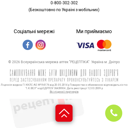
0-800-302-302
(Безкоштовно по Україні з мобільних)
Соціальні мережі
Ми приймаємо
© 2026 Всеукраїнська мережа аптек "РЕЦЕПТІКА". Україна м. Дніпро
Ліцензія видана ГІ ККЛС АЕ №194176 від 20.05.2014 р Товариство з обмеженою відповідальністю
"І.К.ВЕЛ" код ЄДРПОУ 36439904. Дата реєстрації 12.03.2009 р
Всі ліцензії партнерів