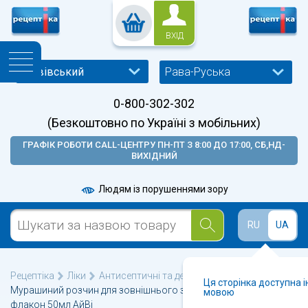
ВХІД
Рава-Руська
0-800-302-302
(Безкоштовно по Україні з мобільних)
ГРАФІК РОБОТИ CALL-ЦЕНТРУ ПН-ПТ З 8:00 ДО 17:00, СБ,НД-
ВИХІДНИЙ
Людям із порушеннями зору
RU
UA
Рецептіка
Ліки
Антисептичні та дезінфікуючі
Ця сторінка доступна 
Мурашиний розчин для зовнішнього застосування спиртовий
мовою
флакон 50мл АйВі