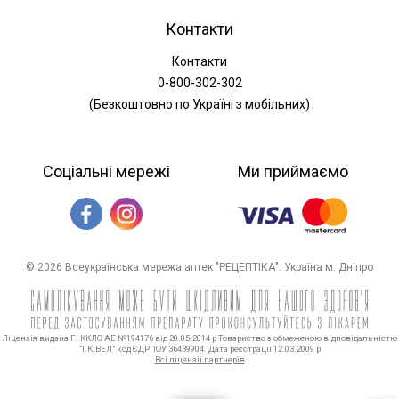
Контакти
Контакти
0-800-302-302
(Безкоштовно по Україні з мобільних)
Соціальні мережі
Ми приймаємо
© 2026 Всеукраїнська мережа аптек "РЕЦЕПТІКА". Україна м. Дніпро
Ліцензія видана ГІ ККЛС АЕ №194176 від 20.05.2014 р Товариство з обмеженою відповідальністю
"І.К.ВЕЛ" код ЄДРПОУ 36439904. Дата реєстрації 12.03.2009 р
Всі ліцензії партнерів