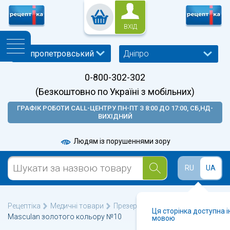
ВХІД
Дніпро
0-800-302-302
(Безкоштовно по Україні з мобільних)
ГРАФІК РОБОТИ CALL-ЦЕНТРУ ПН-ПТ З 8:00 ДО 17:00, СБ,НД-
ВИХІДНИЙ
Людям із порушеннями зору
RU
UA
Рецептіка
Медичні товари
Презервативи
Презервативи
Ця сторінка доступна 
Masculan золотого кольору №10
мовою