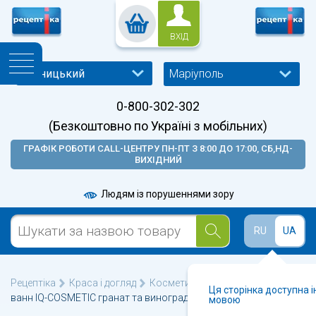
ВХІД
Маріуполь
0-800-302-302
(Безкоштовно по Україні з мобільних)
ГРАФІК РОБОТИ CALL-ЦЕНТРУ ПН-ПТ З 8:00 ДО 17:00, СБ,НД-
ВИХІДНИЙ
Людям із порушеннями зору
RU
UA
Рецептіка
Краса і догляд
Косметика для тіла
Сіль для
Ця сторінка доступна 
ванн IQ-COSMETIC гранат та виноградні кісточки 500г
мовою