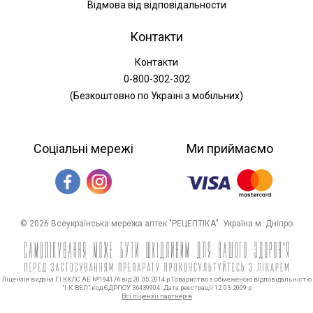
Відмова від відповідальности
Контакти
Контакти
0-800-302-302
(Безкоштовно по Україні з мобільних)
Соціальні мережі
Ми приймаємо
© 2026 Всеукраїнська мережа аптек "РЕЦЕПТІКА". Україна м. Дніпро
Ліцензія видана ГІ ККЛС АЕ №194176 від 20.05.2014 р Товариство з обмеженою відповідальністю
"І.К.ВЕЛ" код ЄДРПОУ 36439904. Дата реєстрації 12.03.2009 р
Всі ліцензії партнерів