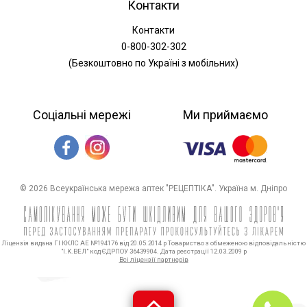
Контакти
Контакти
0-800-302-302
(Безкоштовно по Україні з мобільних)
Соціальні мережі
Ми приймаємо
© 2026 Всеукраїнська мережа аптек "РЕЦЕПТІКА". Україна м. Дніпро
Ліцензія видана ГІ ККЛС АЕ №194176 від 20.05.2014 р Товариство з обмеженою відповідальністю
"І.К.ВЕЛ" код ЄДРПОУ 36439904. Дата реєстрації 12.03.2009 р
Всі ліцензії партнерів