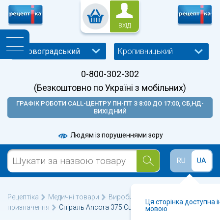
ВХІД
Кропивницький
0-800-302-302
(Безкоштовно по Україні з мобільних)
ГРАФІК РОБОТИ CALL-ЦЕНТРУ ПН-ПТ З 8:00 ДО 17:00, СБ,НД-
ВИХІДНИЙ
Людям із порушеннями зору
RU
UA
Рецептіка
Медичні товари
Вироби медичного
Ця сторінка доступна 
призначення
Спіраль Ancora 375 Cu Normal
мовою