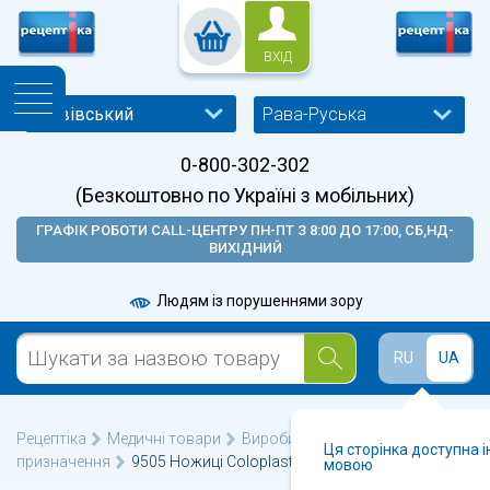
ВХІД
Рава-Руська
0-800-302-302
(Безкоштовно по Україні з мобільних)
ГРАФІК РОБОТИ CALL-ЦЕНТРУ ПН-ПТ З 8:00 ДО 17:00, СБ,НД-
ВИХІДНИЙ
Людям із порушеннями зору
RU
UA
Рецептіка
Медичні товари
Вироби медичного
Ця сторінка доступна 
призначення
9505 Ножиці Coloplast №1
мовою