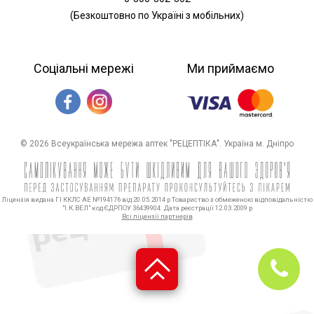
(Безкоштовно по Україні з мобільних)
Соціальні мережі
Ми приймаємо
© 2026 Всеукраїнська мережа аптек "РЕЦЕПТІКА". Україна м. Дніпро
Ліцензія видана ГІ ККЛС АЕ №194176 від 20.05.2014 р Товариство з обмеженою відповідальністю
"І.К.ВЕЛ" код ЄДРПОУ 36439904. Дата реєстрації 12.03.2009 р
Всі ліцензії партнерів