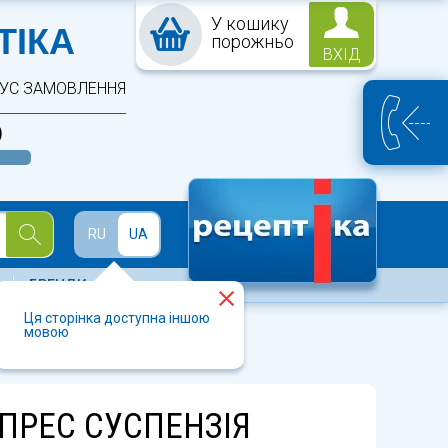
У кошику
ПТЕКА
ТІКА
порожньо
ВХІД
ТУС ЗАМОВЛЕННЯ
)
Й
RU
UA
БРЕНДИ
Ця сторінка доступна іншою
мовою
0
ПРЕС СУСПЕНЗІЯ