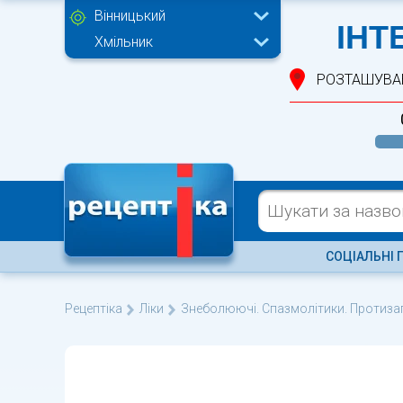
Вінницький
ІНТ
Хмільник
РОЗТАШУВА
СОЦІАЛЬНІ 
Рецептіка
Ліки
Знеболюючі. Спазмолітики. Протизап