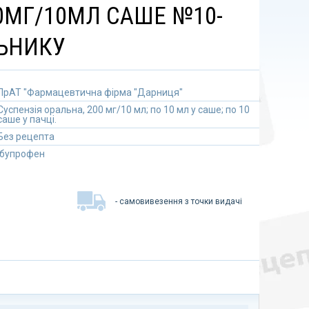
0МГ/10МЛ САШЕ №10-
ЛЬНИКУ
ПрАТ "Фармацевтична фірма "Дарниця"
Суспензія оральна, 200 мг/10 мл; по 10 мл у саше; по 10
саше у пачці.
Без рецепта
Ібупрофен
- самовивезення з точки видачі