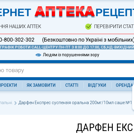
А
ЕРНЕТ
РЕЦЕП
ННЯ НАШИХ АПТЕК
ПЕРЕВІРИТИ СТА
0-800-302-302
(Безкоштовно по Україні з мобільних
ГРАФІК РОБОТИ CALL-ЦЕНТРУ ПН-ПТ З 8:00 ДО 17:00, СБ,НД-ВИХІДНИ
Людям із порушеннями зору
ПРОЕКТИ
ЯК ЗАМОВИТИ
СТАТТІ
ВІДГУКИ
ОРЕНДА
альні.
Дарфен Експрес суспензія оральна 200мг/10мл саше №1
ДАРФЕН ЕКС