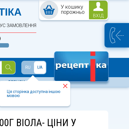
У кошику
ПТЕКА
ТІКА
порожньо
ВХІД
ТУС ЗАМОВЛЕННЯ
)
Й
RU
UA
БРЕНДИ
Ця сторінка доступна іншою
мовою
00Г ВІОЛА- ЦІНИ У