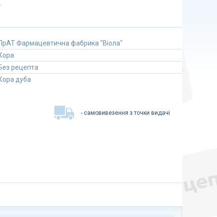
У
ПрАТ Фармацевтична фабрика "Віола"
Кора
Без рецепта
Кора дуба
- самовивезення з точки видачі