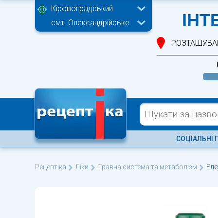
Кіровоградський
ІНТ
смт. Олександрійське
РОЗТАШУВА
СОЦІАЛЬНІ 
Рецептіка
Ліки
Травна система та метаболізм
Еле