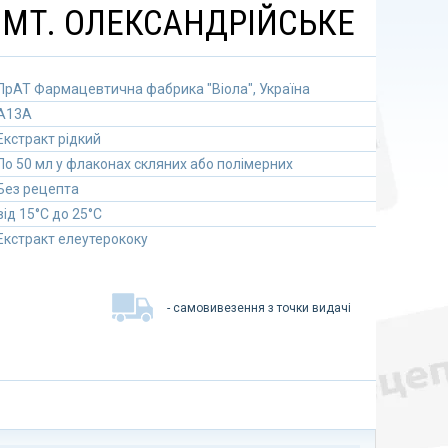
 СМТ. ОЛЕКСАНДРІЙСЬКЕ
ПрАТ Фармацевтична фабрика "Віола", Україна
A13A
Екстракт рідкий
По 50 мл у флаконах скляних або полімерних
Без рецепта
від 15°C до 25°C
Екстракт елеутерококу
- самовивезення з точки видачі