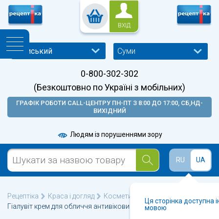
ВХІД
Суми
0-800-302-302
(Безкоштовно по Україні з мобільних)
ГРАФІК РОБОТИ CALL-ЦЕНТРУ ПН-ПТ З 8:00 ДО 17:00, СБ,НД-
ВИХІДНИЙ
Людям із порушеннями зору
RU
UA
Рецептіка
Краса і догляд
Косметика для обличчя
Ця сторінка доступна 
Гіалувіт крем для обличчя антивіковий 50мл
мовою