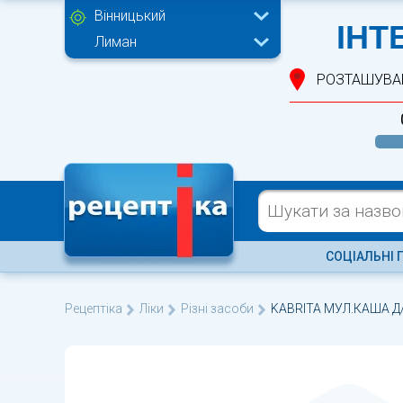
Вінницький
ІНТ
Лиман
РОЗТАШУВА
СОЦІАЛЬНІ 
Рецептіка
Ліки
Різні засоби
KABRITA МУЛ.КАША Д