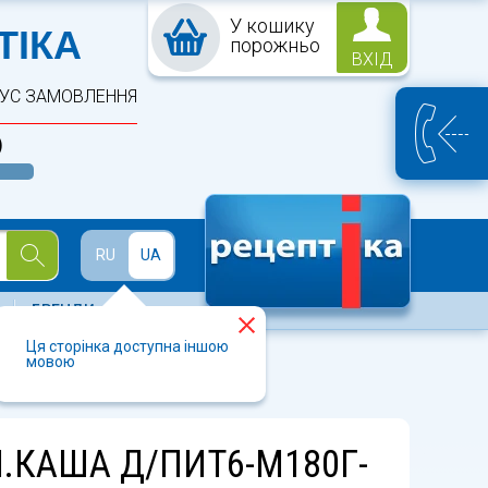
У кошику
ПТЕКА
ТІКА
порожньо
ВХІД
ТУС ЗАМОВЛЕННЯ
)
Й
RU
UA
БРЕНДИ
Ця сторінка доступна іншою
мовою
Л.КАША Д/ПИТ6-М180Г-