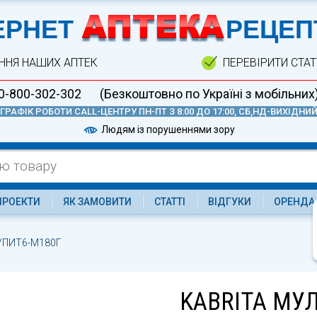
А
ЕРНЕТ
РЕЦЕП
ННЯ НАШИХ АПТЕК
ПЕРЕВІРИТИ СТА
0-800-302-302
(Безкоштовно по Україні з мобільних
ГРАФІК РОБОТИ CALL-ЦЕНТРУ ПН-ПТ З 8:00 ДО 17:00, СБ,НД-ВИХІДНИ
Людям із порушеннями зору
ПРОЕКТИ
ЯК ЗАМОВИТИ
СТАТТІ
ВІДГУКИ
ОРЕНДА
/ПИТ6-М180Г
KABRITA МУ