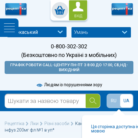
ВХІД
Умань
0-800-302-302
(Безкоштовно по Україні з мобільних)
ГРАФІК РОБОТИ CALL-ЦЕНТРУ ПН-ПТ З 8:00 ДО 17:00, СБ,НД-
ВИХІДНИЙ
Людям із порушеннями зору
RU
UA
Рецептіка
Ліки
Різні засоби
Кандивор ліофл.д/р-ра д/
Ця сторінка доступна 
інфуз.200мг фл №1 в уп*
мовою