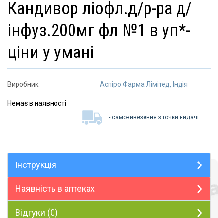
кандивор ліофл.д/р-ра д/
інфуз.200мг фл №1 в уп*-
ціни у умані
Виробник:
Аспіро Фарма Лімітед, Індія
Немає в наявності
- самовивезення з точки видачі
Інструкція
Наявність в аптеках
Відгуки (0)