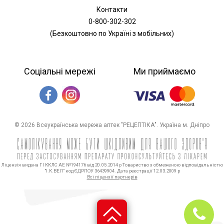
Контакти
0-800-302-302
(Безкоштовно по Україні з мобільних)
Соціальні мережі
Ми приймаємо
© 2026 Всеукраїнська мережа аптек "РЕЦЕПТІКА". Україна м. Дніпро
Ліцензія видана ГІ ККЛС АЕ №194176 від 20.05.2014 р Товариство з обмеженою відповідальністю
"І.К.ВЕЛ" код ЄДРПОУ 36439904. Дата реєстрації 12.03.2009 р
Всі ліцензії партнерів