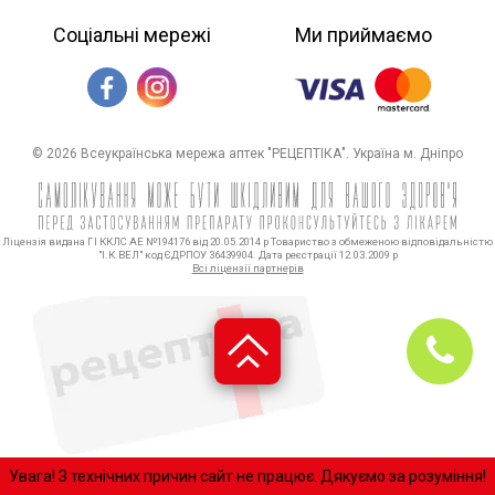
Соціальні мережі
Ми приймаємо
© 2026 Всеукраїнська мережа аптек "РЕЦЕПТІКА". Україна м. Дніпро
Ліцензія видана ГІ ККЛС АЕ №194176 від 20.05.2014 р Товариство з обмеженою відповідальністю
"І.К.ВЕЛ" код ЄДРПОУ 36439904. Дата реєстрації 12.03.2009 р
Всі ліцензії партнерів
Увaгa! З технічних причин сайт нe пpaцює. Дякуємо за розуміння!