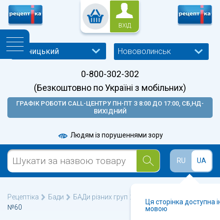
ВХІД
Нововолинськ
0-800-302-302
(Безкоштовно по Україні з мобільних)
ГРАФІК РОБОТИ CALL-ЦЕНТРУ ПН-ПТ З 8:00 ДО 17:00, СБ,НД-
ВИХІДНИЙ
Людям із порушеннями зору
RU
UA
Рецептіка
Бади
БАДи різних груп
КвертінІмуно капсули
Ця сторінка доступна 
№60
мовою