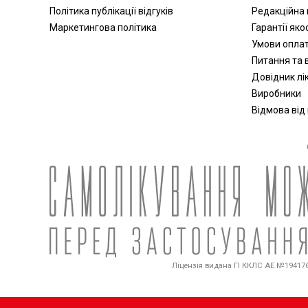
Політика публікації відгуків
Редакційна 
Маркетингова політика
Гарантії яко
Умови опла
Питання та в
Довідник лік
Виробники
Відмова від
Ліцензія видана ГІ ККЛС АЕ №194176 