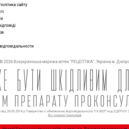
політика сайту
сті
ти
ідповіді
ів
 відповідальности
© 2026 Всеукраїнська мережа аптек "РЕЦЕПТІКА". Україна м. Дніпр
від 20.05.2014 р Товариство з обмеженою відповідальністю "І.К.ВЕЛ" код ЄДРПОУ 36
Всі ліцензії партнерів