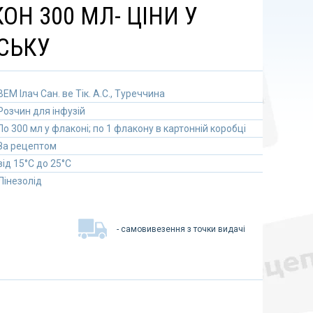
ОН 300 МЛ- ЦІНИ У
СЬКУ
ВЕМ Ілач Сан. ве Тік. А.С., Туреччина
Розчин для інфузій
По 300 мл у флаконі; по 1 флакону в картонній коробці
За рецептом
від 15°C до 25°C
Лінезолід
- самовивезення з точки видачі