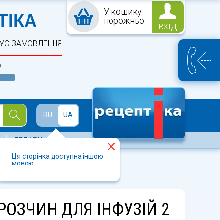
У кошику
ПТЕКА
ТІКА
порожньо
ВХІД
ТУС ЗАМОВЛЕННЯ
)
Й
RU
UA
БРЕНДИ
Ця сторінка доступна іншою
мовою
РОЗЧИН ДЛЯ ІНФУЗІЙ 2