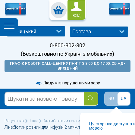
ВХІД
Полтава
0-800-302-302
(Безкоштовно по Україні з мобільних)
ГРАФІК РОБОТИ CALL-ЦЕНТРУ ПН-ПТ З 8:00 ДО 17:00, СБ,НД-
ВИХІДНИЙ
Людям із порушеннями зору
RU
UA
Рецептіка
Ліки
Антибіотики і антибактеріальні
Ця сторінка доступна 
Лінебіотик розчин для інфузій 2 мг/мл флакон 300 мл
мовою