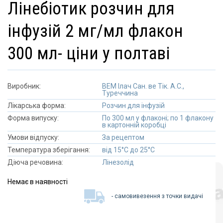
лінебіотик розчин для
інфузій 2 мг/мл флакон
300 мл- ціни у полтаві
Виробник:
ВЕМ Ілач Сан. ве Тік. А.С.,
Туреччина
Лікарська форма:
Розчин для інфузій
Форма випуску:
По 300 мл у флаконі; по 1 флакону
в картонній коробці
Умови відпуску:
За рецептом
Температура зберігання:
від 15°C до 25°C
Діюча речовина:
Лінезолід
Немає в наявності
- самовивезення з точки видачі