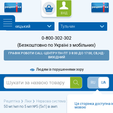
ВХІД
Тульчин
0-800-302-302
(Безкоштовно по Україні з мобільних)
ГРАФІК РОБОТИ CALL-ЦЕНТРУ ПН-ПТ З 8:00 ДО 17:00, СБ,НД-
ВИХІДНИЙ
Людям із порушеннями зору
RU
UA
Рецептіка
Ліки
Нервова система
Лодиксем розчин д/ін.
Ця сторінка доступна 
50 мг/мл по 5 мл №5 (5х1) в амп.
мовою