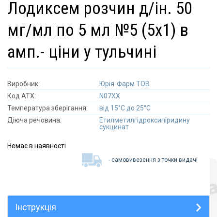
лодиксем розчин д/ін. 50
мг/мл по 5 мл №5 (5х1) в
амп.- ціни у тульчині
Виробник:
Юрія-Фарм ТОВ
Код АТХ:
N07XX
Температура зберігання:
від 15°C до 25°C
Діюча речовина:
Етилметилгідроксипіридину
сукцинат
Немає в наявності
- самовивезення з точки видачі
Інструкція