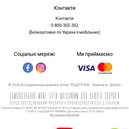
Контакти
Контакти
0-800-302-302
(Безкоштовно по Україні з мобільних)
Соціальні мережі
Ми приймаємо
© 2026 Всеукраїнська мережа аптек "РЕЦЕПТІКА". Україна м. Дніпро
Ліцензія видана ГІ ККЛС АЕ №194176 від 20.05.2014 р Товариство з обмеженою відповідальністю
"І.К.ВЕЛ" код ЄДРПОУ 36439904. Дата реєстрації 12.03.2009 р
Всі ліцензії партнерів