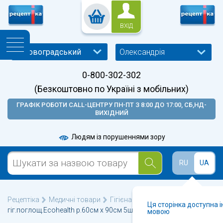
ВХІД
Олександрія
0-800-302-302
(Безкоштовно по Україні з мобільних)
ГРАФІК РОБОТИ CALL-ЦЕНТРУ ПН-ПТ З 8:00 ДО 17:00, СБ,НД-
ВИХІДНИЙ
Людям із порушеннями зору
RU
UA
Рецептіка
Медичні товари
Гігієна для хворих
Пелюшка
Ця сторінка доступна 
гіг.поглощ.Ecohealth р.60см х 90см 5шт уп
мовою