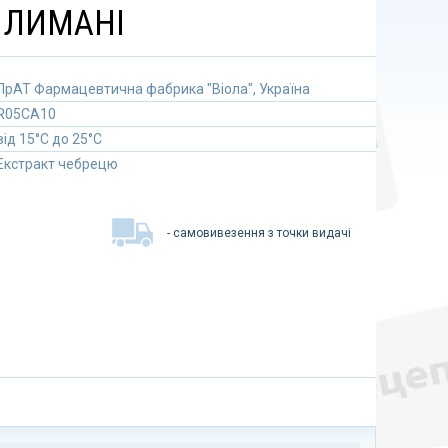
У ЛИМАНІ
ПрАТ Фармацевтична фабрика "Віола", Україна
R05CA10
від 15°C до 25°C
Екстракт чебрецю
- самовивезення з точки видачі