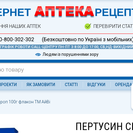
А
ЕРНЕТ
РЕЦЕП
ННЯ НАШИХ АПТЕК
ПЕРЕВІРИТИ СТА
0-800-302-302
(Безкоштовно по Україні з мобільних
ГРАФІК РОБОТИ CALL-ЦЕНТРУ ПН-ПТ З 8:00 ДО 17:00, СБ,НД-ВИХІДНИ
Людям із порушеннями зору
ПРОЕКТИ
ЯК ЗАМОВИТИ
СТАТТІ
ВІДГУКИ
ОРЕНДА
ироп 100г флакон ТМ АйВі
ПЕРТУСИН С