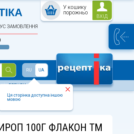
У кошику
ПТЕКА
ТІКА
порожньо
ВХІД
ТУС ЗАМОВЛЕННЯ
)
Й
RU
UA
БРЕНДИ
Ця сторінка доступна іншою
мовою
ИРОП 100Г ФЛАКОН ТМ