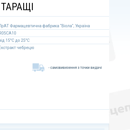
У ТАРАЩІ
ПрАТ Фармацевтична фабрика "Віола", Україна
R05CA10
від 15°C до 25°C
Екстракт чебрецю
- самовивезення з точки видачі