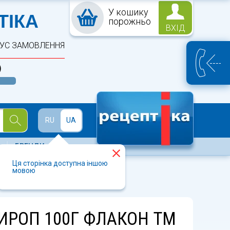
У кошику
ПТЕКА
ТІКА
порожньо
ВХІД
ТУС ЗАМОВЛЕННЯ
)
Й
RU
UA
БРЕНДИ
Ця сторінка доступна іншою
мовою
ИРОП 100Г ФЛАКОН ТМ