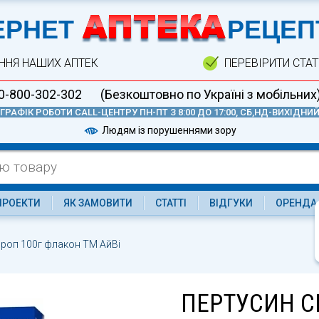
А
ЕРНЕТ
РЕЦЕП
ННЯ НАШИХ АПТЕК
ПЕРЕВІРИТИ СТА
0-800-302-302
(Безкоштовно по Україні з мобільних
ГРАФІК РОБОТИ CALL-ЦЕНТРУ ПН-ПТ З 8:00 ДО 17:00, СБ,НД-ВИХІДНИ
Людям із порушеннями зору
ПРОЕКТИ
ЯК ЗАМОВИТИ
СТАТТІ
ВІДГУКИ
ОРЕНДА
ироп 100г флакон ТМ АйВі
ПЕРТУСИН С