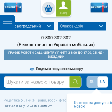
ВХІД
Олександрія
0-800-302-302
(Безкоштовно по Україні з мобільних)
ГРАФІК РОБОТИ CALL-ЦЕНТРУ ПН-ПТ З 8:00 ДО 17:00, СБ,НД-
ВИХІДНИЙ
Людям із порушеннями зору
RU
UA
Рецептіка
Ліки
Трави, збори, фіточаї
Шавлія листя 40 г у
Ця сторінка доступна 
пачках із внутрішнім пакетом
мовою