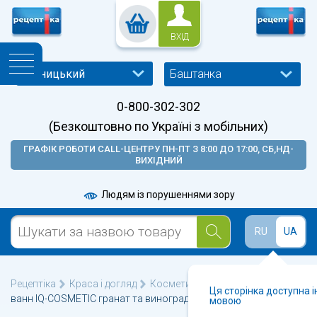
ВХІД
Баштанка
0-800-302-302
(Безкоштовно по Україні з мобільних)
ГРАФІК РОБОТИ CALL-ЦЕНТРУ ПН-ПТ З 8:00 ДО 17:00, СБ,НД-
ВИХІДНИЙ
Людям із порушеннями зору
RU
UA
Рецептіка
Краса і догляд
Косметика для тіла
Сіль для
Ця сторінка доступна 
ванн IQ-COSMETIC гранат та виноградні кісточки 500г
мовою