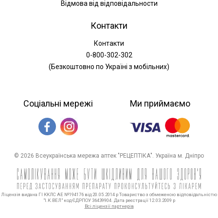
Відмова від відповідальности
Контакти
Контакти
0-800-302-302
(Безкоштовно по Україні з мобільних)
Соціальні мережі
Ми приймаємо
© 2026 Всеукраїнська мережа аптек "РЕЦЕПТІКА". Україна м. Дніпро
Ліцензія видана ГІ ККЛС АЕ №194176 від 20.05.2014 р Товариство з обмеженою відповідальністю
"І.К.ВЕЛ" код ЄДРПОУ 36439904. Дата реєстрації 12.03.2009 р
Всі ліцензії партнерів