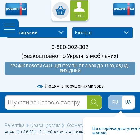
ВХІД
Ківерці
0-800-302-302
(Безкоштовно по Україні з мобільних)
ГРАФІК РОБОТИ CALL-ЦЕНТРУ ПН-ПТ З 8:00 ДО 17:00, СБ,НД-
ВИХІДНИЙ
Людям із порушеннями зору
RU
UA
Рецептіка
Краса і догляд
Косметика для тіла
Сіль для
Ця сторінка доступна 
ванн IQ-COSMETIC грейпфрути вітамінний комплекс 500г
мовою