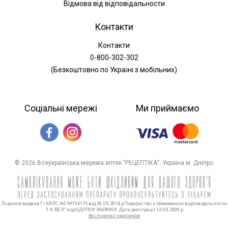
Відмова від відповідальности
Контакти
Контакти
0-800-302-302
(Безкоштовно по Україні з мобільних)
Соціальні мережі
Ми приймаємо
© 2026 Всеукраїнська мережа аптек "РЕЦЕПТІКА". Україна м. Дніпро
Ліцензія видана ГІ ККЛС АЕ №194176 від 20.05.2014 р Товариство з обмеженою відповідальністю
"І.К.ВЕЛ" код ЄДРПОУ 36439904. Дата реєстрації 12.03.2009 р
Всі ліцензії партнерів