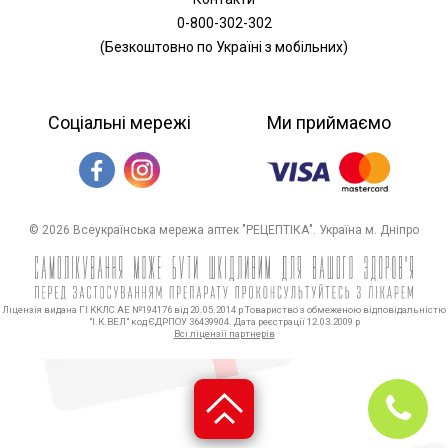
0-800-302-302
(Безкоштовно по Україні з мобільних)
Соціальні мережі
Ми приймаємо
© 2026 Всеукраїнська мережа аптек "РЕЦЕПТІКА". Україна м. Дніпро
Ліцензія видана ГІ ККЛС АЕ №194176 від 20.05.2014 р Товариство з обмеженою відповідальністю
"І.К.ВЕЛ" код ЄДРПОУ 36439904. Дата реєстрації 12.03.2009 р
Всі ліцензії партнерів