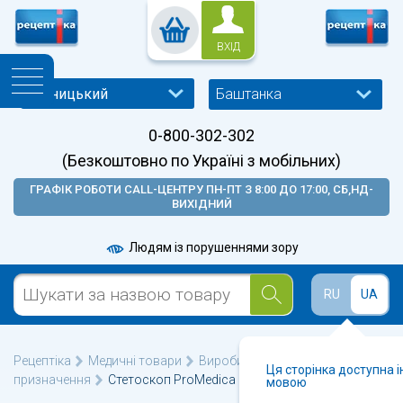
ВХІД
Баштанка
0-800-302-302
(Безкоштовно по Україні з мобільних)
ГРАФІК РОБОТИ CALL-ЦЕНТРУ ПН-ПТ З 8:00 ДО 17:00, СБ,НД-
ВИХІДНИЙ
Людям із порушеннями зору
RU
UA
Рецептіка
Медичні товари
Вироби медичного
Ця сторінка доступна 
призначення
Стетоскоп ProMedica SE-20
мовою