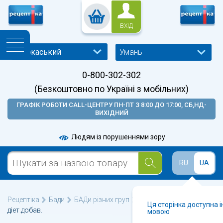
ВХІД
Умань
0-800-302-302
(Безкоштовно по Україні з мобільних)
ГРАФІК РОБОТИ CALL-ЦЕНТРУ ПН-ПТ З 8:00 ДО 17:00, СБ,НД-
ВИХІДНИЙ
Людям із порушеннями зору
RU
UA
Рецептіка
Бади
БАДи різних груп
Відек капс.№30
Ця сторінка доступна 
діет.добав.
мовою