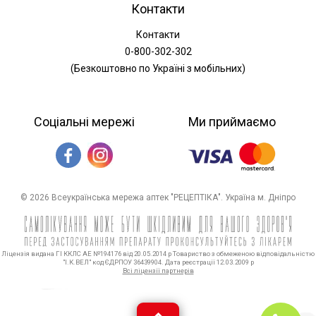
Контакти
Контакти
0-800-302-302
(Безкоштовно по Україні з мобільних)
Соціальні мережі
Ми приймаємо
© 2026 Всеукраїнська мережа аптек "РЕЦЕПТІКА". Україна м. Дніпро
Ліцензія видана ГІ ККЛС АЕ №194176 від 20.05.2014 р Товариство з обмеженою відповідальністю
"І.К.ВЕЛ" код ЄДРПОУ 36439904. Дата реєстрації 12.03.2009 р
Всі ліцензії партнерів