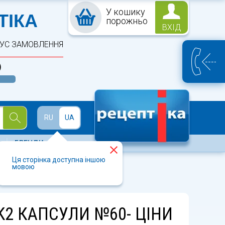
У кошику
ПТЕКА
ТІКА
порожньо
ВХІД
ТУС ЗАМОВЛЕННЯ
)
Й
RU
UA
БРЕНДИ
Ця сторінка доступна іншою
мовою
K2 КАПСУЛИ №60- ЦІНИ