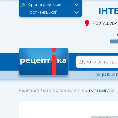
Кіровоградський
ІНТ
Кропивницький
РОЗТАШУВА
СОЦІАЛЬНІ 
Рецептіка
Ліки
Офтальмологія
Візулта краплі очн