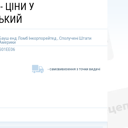
- ЦІНИ У
ЬКИЙ
Бауш енд Ломб Інкорпорейтед , Сполучені Штати
Америки
S01EE06
- самовивезення з точки видачі