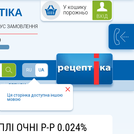
У кошику
ПТЕКА
ТІКА
порожньо
ВХІД
ТУС ЗАМОВЛЕННЯ
)
Й
RU
UA
БРЕНДИ
Ця сторінка доступна іншою
мовою
ЛІ ОЧНІ Р-Р 0.024%