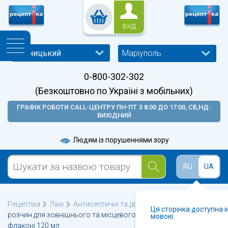
ВХІД
Маріуполь
0-800-302-302
(Безкоштовно по Україні з мобільних)
ГРАФІК РОБОТИ CALL-ЦЕНТРУ ПН-ПТ З 8:00 ДО 17:00, СБ,НД-
ВИХІДНИЙ
Людям із порушеннями зору
RU
UA
Рецептіка
Ліки
Антисептичні та дезінфікуючі
Йодадин
Ця сторінка доступна 
розчин для зовнішнього та місцевого застосування 10% у
мовою
флаконі 120 мл