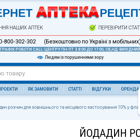
А
ЕРНЕТ
РЕЦЕП
ННЯ НАШИХ АПТЕК
ПЕРЕВІРИТИ СТА
0-800-302-302
(Безкоштовно по Україні з мобільних
ГРАФІК РОБОТИ CALL-ЦЕНТРУ ПН-ПТ З 8:00 ДО 17:00, СБ,НД-ВИХІДНИ
Людям із порушеннями зору
ПРОЕКТИ
ЯК ЗАМОВИТИ
СТАТТІ
ВІДГУКИ
ОРЕНДА
дин розчин для зовнішнього та місцевого застосування 10% у флак
ЙОДАДИН Р