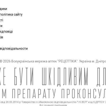
одики
політика сайту
сті
ти
ідповіді
ів
 відповідальности
© 2026 Всеукраїнська мережа аптек "РЕЦЕПТІКА". Україна м. Дніпр
від 20.05.2014 р Товариство з обмеженою відповідальністю "І.К.ВЕЛ" код ЄДРПОУ 36
Всі ліцензії партнерів