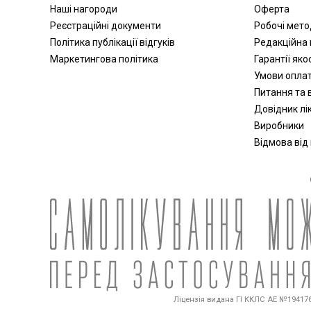
Наші нагороди
Оферта
Реєстраційні документи
Робочі мет
Політика публікації відгуків
Редакційна 
Маркетингова політика
Гарантії яко
Умови опла
Питання та в
Довідник лік
Виробники
Відмова від
Ліцензія видана ГІ ККЛС АЕ №194176 