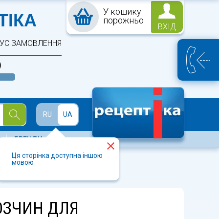
У кошику
ПТЕКА
ТІКА
порожньо
ВХІД
ТУС ЗАМОВЛЕННЯ
)
Й
RU
UA
БРЕНДИ
Ця сторінка доступна іншою
мовою
оні 120 мл
ОЗЧИН ДЛЯ