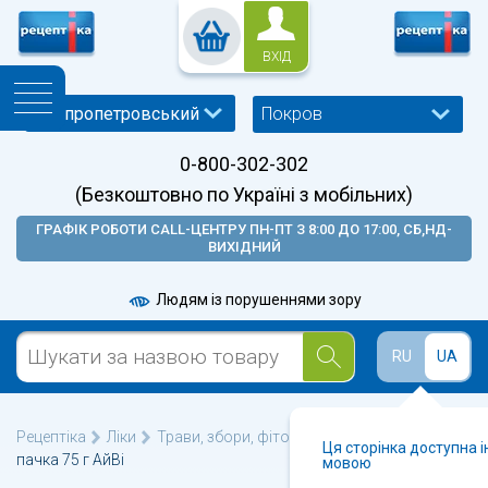
ВХІД
Покров
0-800-302-302
(Безкоштовно по Україні з мобільних)
ГРАФІК РОБОТИ CALL-ЦЕНТРУ ПН-ПТ З 8:00 ДО 17:00, СБ,НД-
ВИХІДНИЙ
Людям із порушеннями зору
RU
UA
Рецептіка
Ліки
Трави, збори, фіточаї
Звіробою трава
Ця сторінка доступна 
пачка 75 г АйВі
мовою