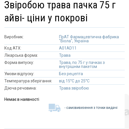
звіробою трава пачка 75 г
айві- ціни у покрові
Виробник:
ПрАТ Фармацевтична фабрика
"Віола", Україна
Код АТХ:
A01AD11
Лікарська форма:
Трава
Форма випуску:
Трава, по 75 г у пачках з
внутрішнім пакетом
Умови відпуску:
Без рецепта
Температура зберігання:
від 15°C до 25°C
Діюча речовина:
Трава звіробою
Немає в наявності
- самовивезення з точки видачі