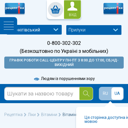
ВХІД
Прилуки
0-800-302-302
(Безкоштовно по Україні з мобільних)
ГРАФІК РОБОТИ CALL-ЦЕНТРУ ПН-ПТ З 8:00 ДО 17:00, СБ,НД-
ВИХІДНИЙ
Людям із порушеннями зору
RU
UA
Рецептіка
Ліки
Вітаміни
Вітамін D3+K2 капсули №60
Ця сторінка доступна 
мовою