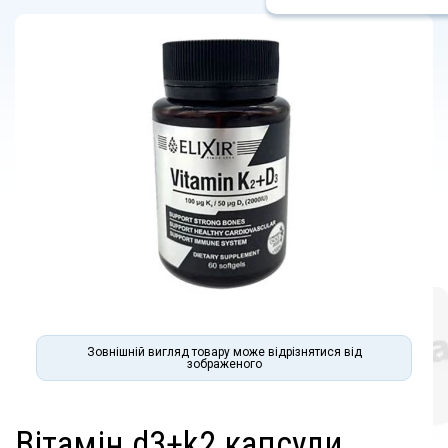
Зовнішній вигляд товару може відрізнятися від
зображеного
вітамін d3+k2 капсули