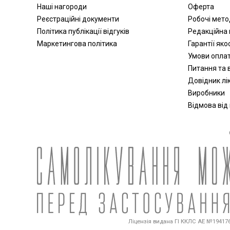
Наші нагороди
Оферта
Реєстраційні документи
Робочі мет
Політика публікації відгуків
Редакційна 
Маркетингова політика
Гарантії яко
Умови опла
Питання та в
Довідник лік
Виробники
Відмова від
Ліцензія видана ГІ ККЛС АЕ №194176 