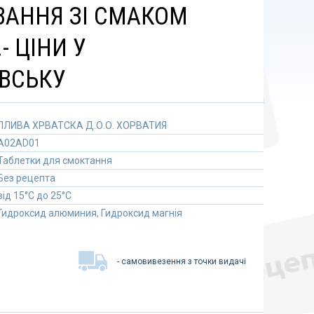
АННЯ ЗІ СМАКОМ
- ЦІНИ У
ВСЬКУ
ПЛИВА ХРВАТСКА Д.О.О. ХОРВАТИЯ
A02AD01
Таблетки для смоктання
Без рецепта
від 15°C до 25°C
Гидроксид алюминия, Гидроксид магнія
- самовивезення з точки видачі