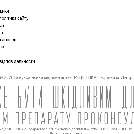
одики
політика сайту
сті
ти
ідповіді
ів
 відповідальности
© 2026 Всеукраїнська мережа аптек "РЕЦЕПТІКА". Україна м. Дніпр
від 20.05.2014 р Товариство з обмеженою відповідальністю "І.К.ВЕЛ" код ЄДРПОУ 36
Всі ліцензії партнерів