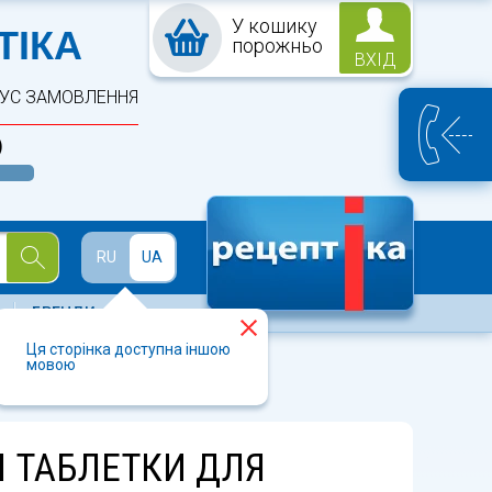
У кошику
ПТЕКА
ТІКА
порожньо
ВХІД
ТУС ЗАМОВЛЕННЯ
)
Й
RU
UA
БРЕНДИ
Ця сторінка доступна іншою
мовою
моктування зі смаком м'яти 24 шт.
 ТАБЛЕТКИ ДЛЯ