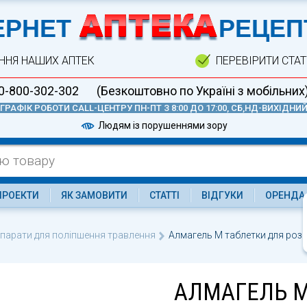
А
ЕРНЕТ
РЕЦЕП
ННЯ НАШИХ АПТЕК
ПЕРЕВІРИТИ СТА
0-800-302-302
(Безкоштовно по Україні з мобільних
ГРАФІК РОБОТИ CALL-ЦЕНТРУ ПН-ПТ З 8:00 ДО 17:00, СБ,НД-ВИХІДНИ
Людям із порушеннями зору
ПРОЕКТИ
ЯК ЗАМОВИТИ
СТАТТІ
ВІДГУКИ
ОРЕНДА
парати для поліпшення травлення
Алмагель М таблетки для розс
АЛМАГЕЛЬ М