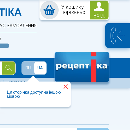
У кошику
ПТЕКА
ТІКА
порожньо
ВХІД
ТУС ЗАМОВЛЕННЯ
)
Й
RU
UA
БРЕНДИ
Ця сторінка доступна іншою
мовою