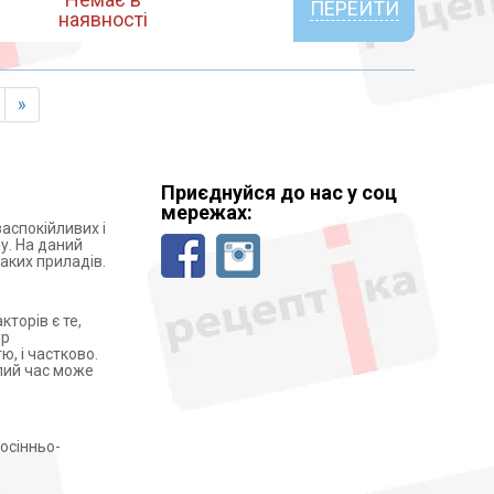
ПЕРЕЙТИ
наявності
»
Приєднуйся до нас у соц
мережах:
заспокійливих і
у. На даний
аких приладів.
торів є те,
ор
ю, і частково.
алий час може
осінньо-