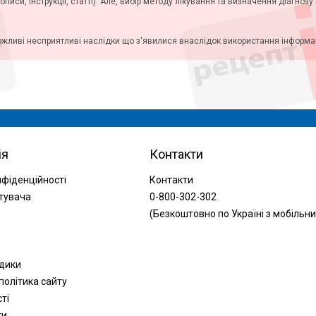
описи, інструкції, статті). Але, вибір методу лікування та визначення діагноз
ожливі несприятливі наслідки що з'явилися внаслідок використання інформаці
ія
Контакти
нфіденційності
Контакти
тувача
0-800-302-302
(Безкоштовно по Україні з мобільни
одики
політика сайту
сті
ти