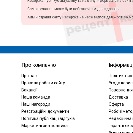
Receptika публікує актуальну та надійну інформацію на сайті (
Самолікування може бути небезпечним для здоров'я.
Адміністрація сайту Receptika не несе відповідальності за м
Про компанію
Інформац
Про нас
Політика ко
Правила роботи сайту
Угода корис
Вакансії
Повернення
Наша команда
Доставка
Наші нагороди
Оферта
Реєстраційні документи
Робочі мет
Політика публікації відгуків
Редакційна 
Маркетингова політика
Гарантії яко
Умови опла