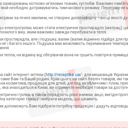
ах захворювань кістково-м'язових тканин, суглобів. Важливо пам'ят
 якій необхідно дотримуватись тимчасового режиму. Перегріву не
зігріває за лічені хвилини, не створює дискомфорту – всі ці якості 
о електрогрілки, може стати електричне простирадло (матрац): ц
 похилого віку, яким важливо завжди перебувати в теплі.
и простирадла, але і подушку, валик (валик відмінно підійде для п
я ніг і багато іншого. Подушка має можливість перемикання темпер
ання.
тепла, на відміну від обігрівачів вона не сушить повітря в приміще
а сайт інтернет-аптеки (
http://receptika .ua/
- для мешканців України)
саме Вам та Вашій родині. Крім цього на сайті безліч товарів, які 
на косметика, продукція для дітей, догляд за обличчям і тілом, пр
і, яка знаходиться в Києві, ви отримуєте необхідні товари за доступ
тричної грілки, а також порадують різні знижки, акції, вигідні проп
ібну категорію товару і вибрати модель, що цікавить.
ям допоможуть Вам підібрати потрібну продукцію і дадуть відповідь