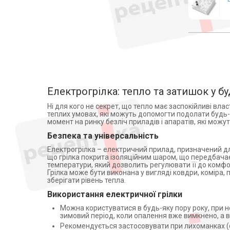
Yancheng Huida Medical
колясок
Instruments Co.Ltd. (1)
Медичні матраци
Брестский радиотехнический
завод, Беларусь (2)
Аплікатори Ляпко
ТОВ "Київгума" (2)
Лампи
ШАНХАЙ БИНФАН
Знезараження і кварцування
ИНДАСТРИАЛ КО., ЛТД КИТАЙ
(1)
Дарсонвалі
Магнітотерапія
Електрогрілка: тепло та затишок у бу
Рециркулятори
Ні для кого не секрет, що тепло має заспокійливі вла
теплих умовах, які можуть допомогти подолати будь-я
Алкотестери (алкометри)
момент на ринку безліч приладів і апаратів, які мож
Фізіотерапія
Безпека та універсальність
Апарати для електротерапії
Електрогрілка – електричний прилад, призначений для
що грілка покрита ізоляційним шаром, що передбачає
Активатори води
температури, який дозволить регулювати її до комфорт
Апарати для обличчя
Грілка може бути виконана у вигляді ковдри, коміра,
зберігати рівень тепла.
Віброакустичні апарати
Використання електричної грілки
Партнерська програма
Можна користуватися в будь-яку пору року, при н
дозиметри
зимовий період, коли опалення вже вимкнено, а 
Стерилізація
Рекомендується застосовувати при лихоманках (