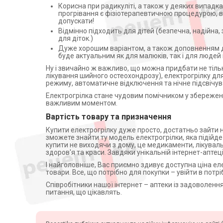
Корисна при радикуліті, а також у деяких випадк
Апатари Самоздрав
прогрівання є фізіотерапевтичною процедурою, в
Центрифуги
допускати!
Відмінно підходить для дітей (безпечна, надійна, 
Допплери
для діток.)
Аспіратори
Дуже хорошим варіантом, а також доповненням д
буде актуальним як для малюків, так і для людей
Слухові апарати
Ну і звичайно ж важливо, що можна придбати не тільк
Косметичні прилади
лікування шийного остеохондрозу), електрогрілку дл
режиму, автоматичне відключення та нічне підсвічув
Пульсоксиметри
Електрогрілка стане чудовим помічником у збереженні 
Іригатори
важливим моментом.
Офтальмологічні вироби
Вартість товару та призначення
Купити електрогрілку дуже просто, достатньо зайти н
зможете знайти ту модель електрогрілки, яка підійде 
купити не виходячи з дому, це медикаменти, лікуваль
здоров'я та краси. Завдяки унікальній інтернет-аптец
І найголовніше, Вас приємно здивує доступна ціна елек
товари. Все, що потрібно для покупки – увійти в потр
Співробітники нашої інтернет – аптеки із задоволенн
питання, що цікавлять.