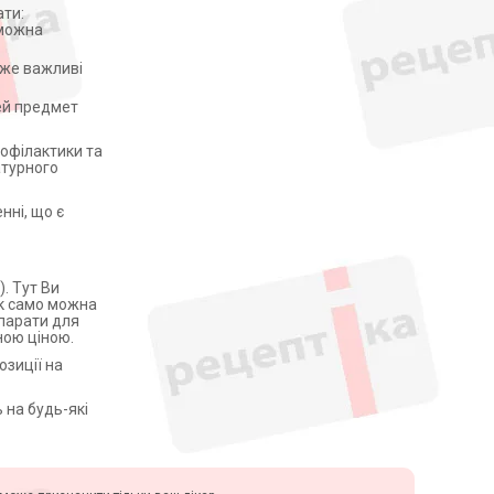
ати:
 можна
дуже важливі
ей предмет
рофілактики та
атурного
нні, що є
. Тут Ви
так само можна
епарати для
ною ціною.
озиції на
 на будь-які