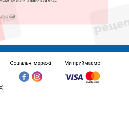
у може призначити тільки ваш лікар.
ї на сайті.
Соціальні мережі
Ми приймаємо
х)