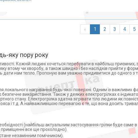
«
1
2
3
4
5
дь-яку пору року
стивості. Кожній людині хочеться перебувати в найбільш приємних, 
ку втому чи хворобу, а також швидко і без наслідків прийти у форм
уть дати нам тепло. Пропоную вам уважно придивитися до одного з т
 локального нагрівання будь-якої поверхні. Одним із важливих фак
 безпечне використання. Також у деяких електрогрілках є індикат
ного стану. Електрогрілка здатна зігрівати тіло людини як повніст
 пояса і т.д. А найважливішою перевагою є те, що вона досить трив
еобхідності (найбільш актуальним застосування грілки буде саме в 
в приміщенні все ще прохолодно).
стане незамінним помічником).