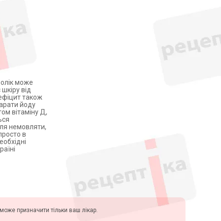
долік може
 шкіру від
дефіцит також
парати йоду
ом вітаміну Д,
ься
для немовляти,
просто в
еобхідні
раїні
у може призначити тільки ваш лікар.