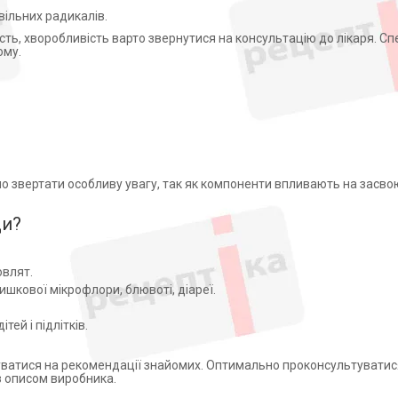
вільних радикалів.
сть, хворобливість варто звернутися на консультацію до лікаря. Сп
ому.
но звертати особливу увагу, так як компоненти впливають на засво
Ди?
овлят.
ишкової мікрофлори, блювоті, діареї.
тей і підлітків.
уватися на рекомендації знайомих. Оптимально проконсультуватис
 з описом виробника.