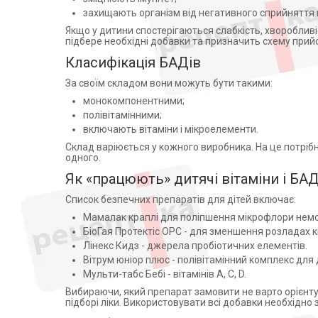
Македонія) (1)
Екстракт листя плюща (1)
захищають організм від негативного сприйняття 
Активатори води
Юниверс Фарм ООО (1)
Екстракт меліси (1)
Якщо у дитини спостерігаються слабкість, хворобливі
Амафарм ГмбХ,Німеччина (2)
Апарати для обличчя
Екстракт шипшини (1)
підбере необхідні добавки та призначить схему прий
ПЕЗ ПРОДАКШЕН ЕВРОПА
Віброакустичні апарати
Ергокальциферол (1)
Класифікація БАДів
КФТ ВЕНГРИЯ (1)
Партнерська програма
Женьшень (1)
Фрезеніус Кабі АБ, Швеція (1)
За своїм складом вони можуть бути такими:
дозиметри
Залізо (2)
Алпи Комерс ООД (2)
монокомпонентними;
Стерилізація
Зеаксантин (1)
Alpex Pharma (Швейцария) (1)
полівітамінними;
Апатари Самоздрав
Йод (1)
включають вітаміни і мікроелементи.
INNOPHARMA s.r.o. (1)
Кальцій (9)
Центрифуги
Склад варіюється у кожного виробника. На це потріб
NOW (1)
одного.
Кальцію глюконат (1)
Допплери
Zaklad Wyrobow Cukierniczych
"KARWIT" K.T.Matyszkiel
Як «працюють» дитячі вітаміни і БА
Квітки ромашки (1)
Аспіратори
Spolka Jawna,Польща
Колострум (1)
(д/NEWTONE PHARMA
Список безпечних препаратів для дітей включає:
Слухові апарати
LIMITED) (1)
Ксилітол (1)
Мамалак краплі для поліпшення мікрофлори нем
Косметичні прилади
Zaklady Przemyslu
Лактобактерії (1)
БіоГая Протектіс ОРС - для зменшення розладах к
Cukierniczego "Otmuchow"
Пульсоксиметри
Лецитин (1)
Лінекс Кидз - джерела пробіотичних елементів.
S.A., Польща (д/NEWTONE
Іригатори
Вітрум юніор плюс - полівітамінний комплекс для ді
PHARMA LIMITED) (2)
Липа (1)
Мульти-табс Бебі - вітамінів А, С, D.
Офтальмологічні вироби
Otmuchow Poland, Польша (1)
Лютеїн (1)
Вибираючи, який препарат замовити не варто орієнт
Zaklad Cukierniczy (1)
Магній (1)
підборі ліки. Використовувати всі добавки необхідно
Домовая Аптечка (2)
Ниацинамид (1)