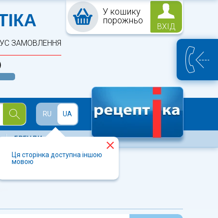
У кошику
ПТЕКА
ТІКА
порожньо
ВХІД
ТУС ЗАМОВЛЕННЯ
)
Й
RU
UA
БРЕНДИ
Ця сторінка доступна іншою
мовою
І