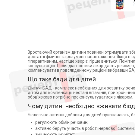
BERES (1)
Вітамін B (2)
Аксесуари для інвалідних
ПАТ Вітаміни (6)
Вітамін B6 (2)
колясок
Аквион (1)
Вітамін C (14)
Санітарно-гігієнічне обладнання
Натурфарм Прат (1)
Вітамін D (12)
Підйомні крісла
Ananta Madicare Індія (1)
Вітамін D3 (13)
Кисневі концентратори,
ТОВ Красота и Здоровье,
Вітамін E (4)
інгалятори
Украина (9)
Вітамін А (17)
Запчастини для інвалідних
ПАТ Лубнифарм (1)
Вітамін В1 (9)
колясок
Зростаючий організм дитини повинен отримувати зб
Polpharma (Польша) (1)
достатні фізичні та розумові навантаження. Якщо в 
Вітамін В12 (12)
Медичні матраци
гіперактивним, частіше хворіє, гірше вчиться. Поміти
SIA L.E.V. Ekstraktu Rupnica (1)
Вітамін В2 (7)
консультацію. Після діагностики лікар дасть рекоме
Аплікатори Ляпко
Essential Health Products Ltd ,
компенсувати в повсякденному раціоні вибравши БАД
Вітамін В6 (13)
Великобритания (1)
Лампи
Що таке бади для дітей
Вітамін В9 (1)
Лабораторіос БАСІ
Знезараження і кварцування
-Індастріа Фармасеутіка, С.А.,
Вітамін Д3 (3)
Дитячі БАД - комплекс необхідних для розвитку речо
Португалія (на замов.
Дарсонвалі
дітям для компенсації нестачі вітамінів, при хронічн
Вітамін Е (13)
АЛКАЛОЇД АД
обов'язково потрібно проконсультуватися з лікарем.
Магнітотерапія
Скоп’є,Македонія) (1)
Вітамін К (3)
Чому дитині необхідно вживати біо
Nutrilinea (1)
Вітамін К2 (1)
Рециркулятори
Біологічно активні добавки для дітей призначають, б
Домова Атежка Сп. зо.о.
Вітамін С (10)
Алкотестери (алкометри)
Сп.К., Польща (на замовл
регулюють обмін речовин;
Вітаміни (1)
Фізіотерапія
АЛКАЛОЇД АД Скоп’є,
активно беруть участь в роботі нервової системи;
Республіка Північна
Гінкго білоба (1)
Апарати для електротерапії
зміцнюють імунітет;