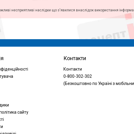
ожливі несприятливі наслідки що з'явилися внаслідок використання інформаці
ія
Контакти
нфіденційності
Контакти
тувача
0-800-302-302
(Безкоштовно по Україні з мобільни
одики
політика сайту
сті
ти
ідповіді