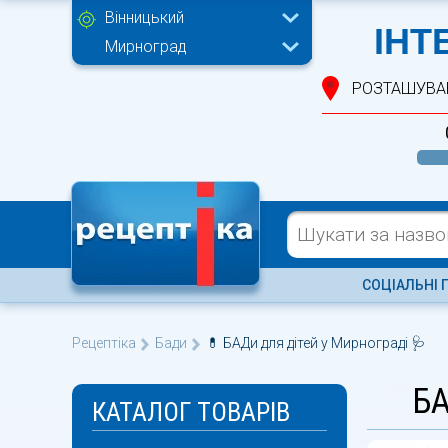
Вінницький
ІНТ
Мирноград
РОЗТАШУВА
СОЦІАЛЬНІ 
Рецептіка
Бади
💊 БАДи для дітей у Мирнограді 🩺
БА
КАТАЛОГ ТОВАРІВ