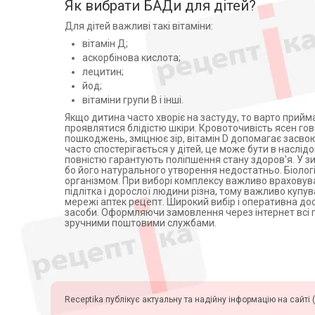
Як вибрати БАДи для дітей?
СОФАРМА АТ БОЛГАРИЯ (1)
Ніацин (2)
Для дітей важливі такі вітаміни:
Eagle Nutritionals Inc. (2)
Омега-3 (17)
вітамін Д;
Brunel Healthcare
Полівітаміни (12)
Manufacturing (1)
аскорбінова кислота;
Ретинол (1)
лецитин;
МИБЕ ГМБХ
Риб'ячий жир (6)
АРЦНАЙМИТТЕЛЬ ГЕРМАНИЯ
йод;
(1)
Селен (1)
вітаміни групи В і інші.
МАСТЕР ФАРМ С.А. ПОЛЬША
Суміш спор
Якщо дитина часто хворіє на застуду, то варто приймат
(1)
полірезистентного штаму
проявлятися блідістю шкіри. Кровоточивість ясен гово
Bacillus clausii (1)
пошкоджень, зміцнює зір, вітамін D допомагає засво
Natur Produkt Pharma
часто спостерігається у дітей, це може бути в наслі
(Польша) (1)
Токоферол (1)
повністю гарантують поліпшення стану здоров'я. У зи
Квайссер Фарма Україна ТОВ
Тіамін (1)
бо його натурального утворення недостатньо. Біолог
(3)
організмом. При виборі комплексу важливо враховува
Фитоменадион (1)
підлітка і дорослої людини різна, тому важливо купу
КВАЙССЕР ФАРМА ГМБХ И
мережі аптек рецепт. Широкий вибір і оперативна до
Фолієва кислота (3)
КО. КГ ГЕРМАНИЯ (1)
засоби. Оформляючи замовлення через інтернет всі п
Фосфор (1)
зручними поштовими службами.
Квайссер Фарма ГмбХ і Ко,
Німеччина (2)
Фруктовая добавка (1)
ЕмергоФарм Сп. з о.о. Сп.К.,
Холекальциферол (1)
Польща (1)
Холін (1)
Delta Medical Promotions A.G.
Цинк (5)
(5)
Receptika публікує актуальну та надійну інформацію на сайті (
Цинка ацетат (1)
Solgar (1)