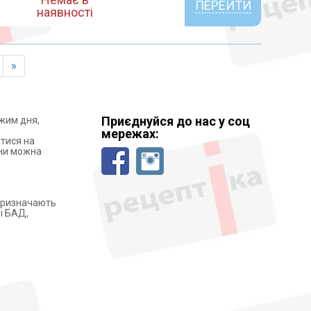
ПЕРЕЙТИ
наявності
»
Приєднуйся до нас у соц
жим дня,
мережах:
атися на
ини можна
 призначають
 і БАД,