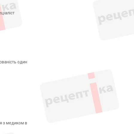
еціаліст
юваність один
я з медиком в