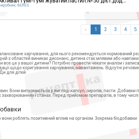
Активал Гумі-Гумі жуватий.пастил.№50 дієт.дод...
Виробник: BERES
«
1
2
3
4
5
алансоване харчування, для нього рекомендується нормований ре
одній з областей виникає дисонанс, дитина стає млявим або навпаки
ли все це у вашої дитини? Потрібно провести чекати аналізи і запис
ндації щодо коригування харчування, навантажень. Відсутні речов
и для дітей.
вин. Вони випускаються у вигляді капсул, сиропів, пасти. Добавки
их захворюваннях і станах. Перед прийомом препаратів, в тому числі
добавки
о вони роблять позитивний вплив на організм. Зокрема біодобавки: