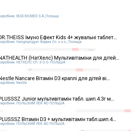
Виробник: IBSS BIOMED S.A.,Польща
DR.THEISS Імуно Ефект Kids 4+ жувальні таблет...
Виробник: Натурпродукт Фарма Сп. з о.о., Польща
NATHEALTH (НатХелс) Мультивітаміни для дітей...
Виробник: НЕТХЕЛС СП. З О.О. ПОЛЬША
Nestle Nancare Вітамін D3 краплі для дітей ві...
Виробник: Nestle
PLUSSSZ Junior мультивітамін табл. шип.4.3г м...
Виробник: ПОЛЬСКИЙ ЛЕК АО ПОЛЬША
PLUSSSZ Вітамін D3 + мультивітамін табл.шип.4...
Виробник: ПОЛЬСКИЙ ЛЕК АО ПОЛЬША