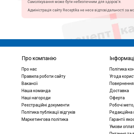
Самолікування може бути небезпечним для здоров'я.
Цитрат кальция (1)
ВЕГА ИЛЛЯЧ КОСМЕТИК ГИДА
ИМАЛ. ТУРЦИЯ (3)
Цитрат магния (1)
Адміністрація сайту Receptika не несе відповідальності за м
ТОВ «Синерджілаб», Україна
Чорниця (1)
(на потуж. Берекет Ілач
Экстракт цветов бузины (1)
Козметік Санай ве Тіджарет
А.Ш., Туреччина) (1)
ТОВ Фармснаб (1)
Sirio Pharma Co.,LTD (1)
Nycomed (2)
Про компанію
Інформац
СПЕРКО УКРАИНА СП
УКРАИНА ВИННИЦА (1)
Про нас
Політика ко
Спільне українсько-іспанське
Правила роботи сайту
Угода корис
підприємство"Сперко
Україна", Україна (1)
Вакансії
Повернення
ВИТЭЦЕР КФТ ВЕНГРИЯ (1)
Наша команда
Доставка
Голден-Фарм ТОВ (Україна,
Наші нагороди
Оферта
Київ) (1)
Реєстраційні документи
Робочі мет
ТОВ Дельта Медікел (2)
Політика публікації відгуків
Редакційна 
Лаллеманд Хелс Солюшнс
Маркетингова політика
Гарантії яко
Інк. (1)
Умови опла
Меркурій КФ ТОВ (2)
Питання та в