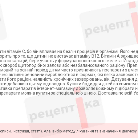
и вітамін С, бо він впливає на безліч процесів в організмі. Його не
рить про те, що дитині не вистачає вітаміну В12. Вітамін А захищає
ювати кальцій, бере участь у формуванні кісткового скелета. Йодо
док хвороб щитоподібної залози або незбалансованого раціону. Пре
мовий та осінній період дітям часто призначають препарати з вміст
ічно активні речовини виробляються в формах, які легко засвоюют
ти його раціон, наявність хронічних захворювань, вік. Дозування 
вати добавки в цьому відповідно. Купити бади для дітей за списком 
ставка препаратів інтернет-магазину дозволяє кожному підібрати н
репарати можна купити за спеціальною ціною. Доставка по всій Ук
описи, інструкції, статті). Але, вибір методу лікування та визначення діагноз